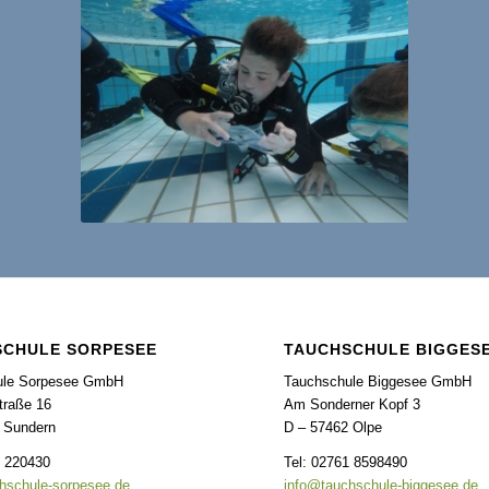
SCHULE SORPESEE
TAUCHSCHULE BIGGES
ule Sorpesee GmbH
Tauchschule Biggesee GmbH
raße 16
Am Sonderner Kopf 3
 Sundern
D – 57462 Olpe
3 220430
Tel: 02761 8598490
hschule-sorpesee.de
info@tauchschule-biggesee.de