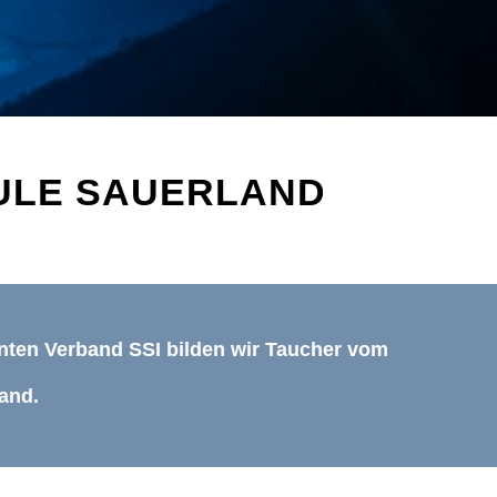
ULE SAUERLAND
nnten Verband SSI bilden wir Taucher vom
land.