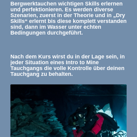
Bergwerktauchen wichtigen Skills erlernen
und perfektionieren. Es werden diverse
Szenarien, zuerst in der Theorie und in „Dry
Skills“ erlernt bis diese komplett verstanden
sind, dann im Wasser unter echten
Bedingungen durchgeführt.
Nach dem Kurs wirst du in der Lage sein, in
jeder Situation eines Intro to Mine
Tauchgangs die volle Kontrolle über deinen
Tauchgang zu behalten.