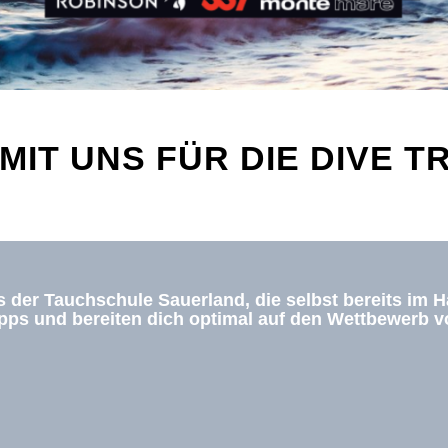
MIT UNS FÜR DIE DIVE T
 der Tauchschule Sauerland, die selbst bereits im Ha
ipps und bereiten dich optimal auf den Wettbewerb v