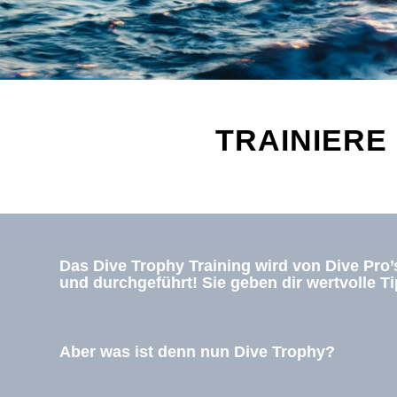
TRAINIERE 
Das Dive Trophy Training wird von Dive Pro’s
und durchgeführt! Sie geben dir wertvolle T
Aber was ist denn nun Dive Trophy?