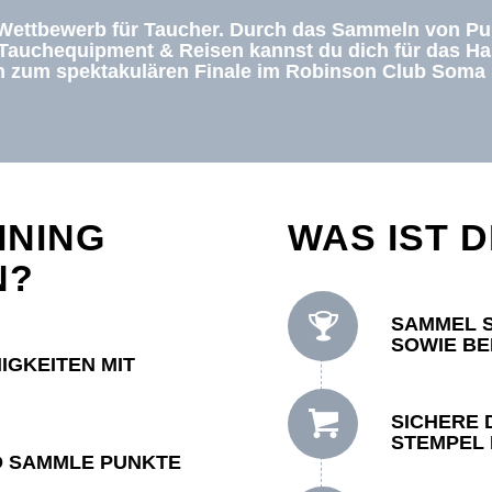
 Wettbewerb für Taucher. Durch das Sammeln von Pun
uchequipment & Reisen kannst du dich für das Hal
ann zum spektakulären Finale im Robinson Club Soma
INING
WAS IST 
N?
SAMMEL S
SOWIE BE
IGKEITEN MIT
SICHERE 
STEMPEL 
D SAMMLE PUNKTE