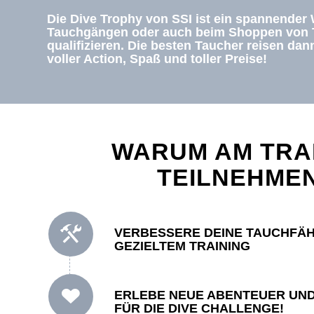
Die Dive Trophy von SSI ist ein spannender
Tauchgängen oder auch beim Shoppen von Ta
qualifizieren. Die besten Taucher reisen d
voller Action, Spaß und toller Preise!
WARUM AM TRA
TEILNEHME
VERBESSERE DEINE TAUCHFÄH
GEZIELTEM TRAINING
ERLEBE NEUE ABENTEUER UN
FÜR DIE DIVE CHALLENGE!