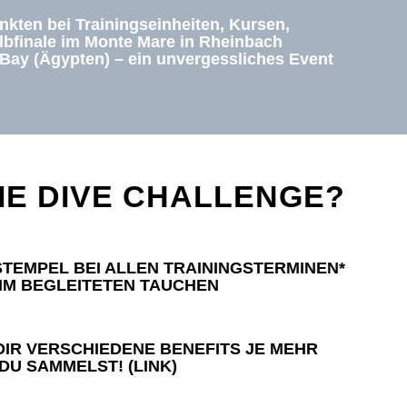
kten bei Trainingseinheiten, Kursen,
bfinale im Monte Mare in Rheinbach
 Bay (Ägypten) – ein unvergessliches Event
DIE DIVE CHALLENGE?
TEMPEL BEI ALLEN TRAININGSTERMINEN*
IM BEGLEITETEN TAUCHEN
DIR VERSCHIEDENE BENEFITS JE MEHR
DU SAMMELST! (LINK)