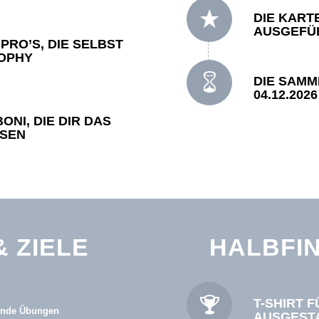
DIE KART
AUSGEFÜL
PRO’S, DIE SELBST
ROPHY
DIE SAMME
4.12.2026
ONI, DIE DIR DAS
SEN
 ZIELE
HALBFIN
T-SHIRT 
gende Übungen
AUSGESTA