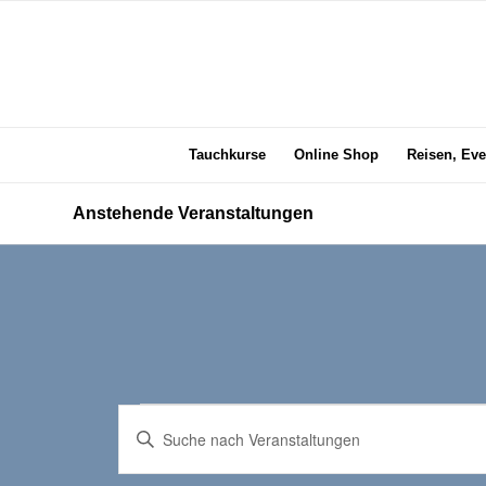
Tauchkurse
Online Shop
Reisen, Eve
Anstehende Veranstaltungen
Veranstaltungen
Veranstaltungen
Bitte
Suche
Schlüsselwort
eingeben.
und