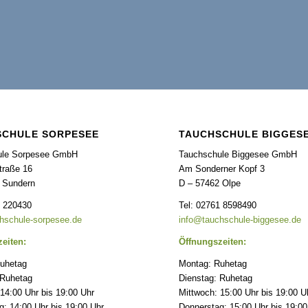
SCHULE SORPESEE
TAUCHSCHULE BIGGES
ule Sorpesee GmbH
Tauchschule Biggesee GmbH
raße 16
Am Sonderner Kopf 3
 Sundern
D – 57462 Olpe
3 220430
Tel: 02761 8598490
hschule-sorpesee.de
info@tauchschule-biggesee.de
eiten:
Öffnungszeiten:
uhetag
Montag: Ruhetag
 Ruhetag
Dienstag: Ruhetag
14:00 Uhr bis 19:00 Uhr
Mittwoch: 15:00 Uhr bis 19:00 U
: 14:00 Uhr bis 19:00 Uhr
Donnerstag: 15:00 Uhr bis 19:00