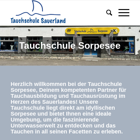
Tauchschule Sorpesee
Herzlich willkommen bei der Tauchschule
Sorpesee, Deinem kompetenten Partner für
Tauchausbildung und Tauchausrüstung im
Herzen des Sauerlandes! Unsere
Tauchschule liegt direkt am idyllischen
Sorpesee und bietet Ihnen eine ideale
Umgebung, um die faszinierende
Unterwasserwelt zu entdecken und das
Tauchen in all seinen Facetten zu erleben.