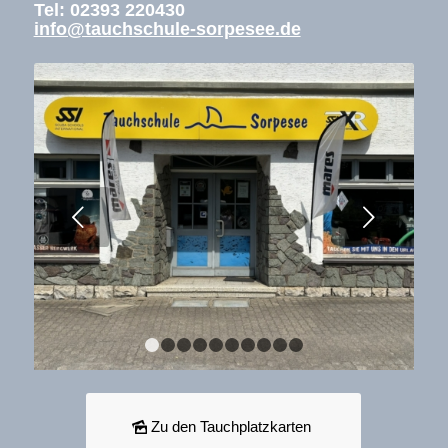
Tel: 02393 220430
info@tauchschule-sorpesee.de
Weiter
1
2
3
4
5
6
7
8
9
10
Zu den Tauchplatzkarten