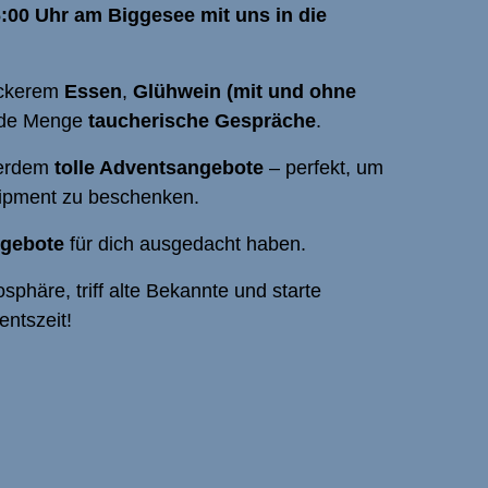
:00 Uhr am Biggesee mit uns in die
leckerem
Essen
,
Glühwein (mit und ohne
jede Menge
taucherische Gespräche
.
ßerdem
tolle Adventsangebote
– perfekt, um
ipment zu beschenken.
gebote
für dich ausgedacht haben.
häre, triff alte Bekannte und starte
entszeit!