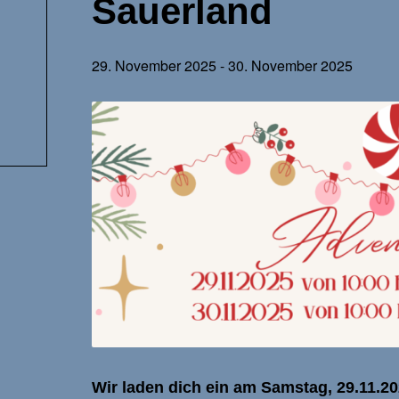
Sauerland
29. November 2025
-
30. November 2025
Wir laden dich ein am Samstag, 29.11.2